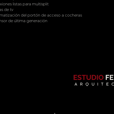
iones listas para multisplit
s de tv
matización del portón de acceso a cocheras
sor de última generación​